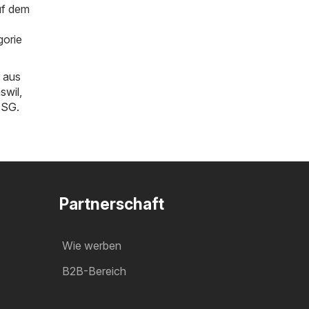
uf dem
gorie
 aus
swil
,
n SG
.
Partnerschaft
Wie werben
B2B-Bereich