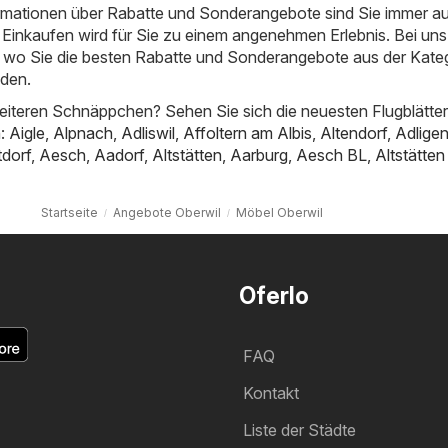
ormationen über Rabatte und Sonderangebote sind Sie immer a
Einkaufen wird für Sie zu einem angenehmen Erlebnis. Bei uns
t, wo Sie die besten Rabatte und Sonderangebote aus der Kate
nden.
iteren Schnäppchen? Sehen Sie sich die neuesten Flugblätter
n:
Aigle
,
Alpnach
,
Adliswil
,
Affoltern am Albis
,
Altendorf
,
Adligen
tdorf
,
Aesch
,
Aadorf
,
Altstätten
,
Aarburg
,
Aesch BL
,
Altstätte
Startseite
Angebote Oberwil
Möbel Oberwil
Oferlo
FAQ
Kontakt
Liste der Städte