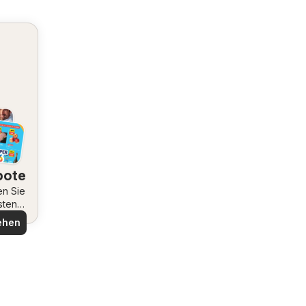
bote
en Sie
sten
ote
ehen