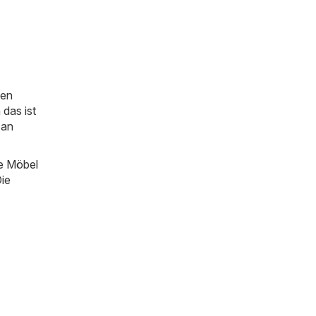
ten
das ist
 an
ie Möbel
Die