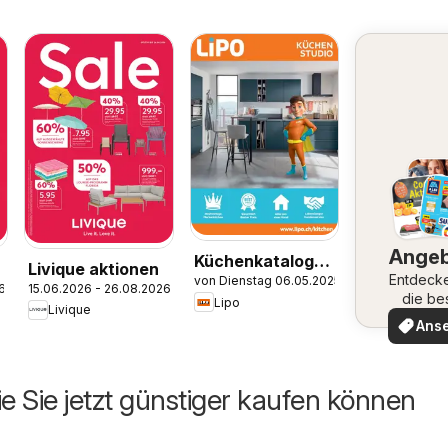
Ange
Küchenkatalog
Livique aktionen
Entdeck
von Dienstag 06.05.2025
2025
6
15.06.2026 - 26.08.2026
die be
Lipo
Livique
Angeb
Ans
ie Sie jetzt günstiger kaufen können