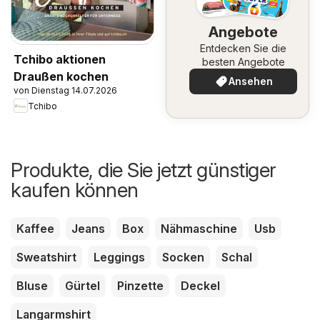
Angebote
Entdecken Sie die
Tchibo aktionen
besten Angebote
Draußen kochen
Ansehen
von Dienstag 14.07.2026
Tchibo
Produkte, die Sie jetzt günstiger
kaufen können
Kaffee
Jeans
Box
Nähmaschine
Usb
Sweatshirt
Leggings
Socken
Schal
Bluse
Gürtel
Pinzette
Deckel
Langarmshirt