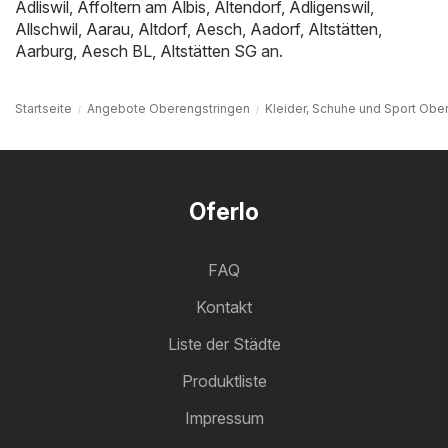
Adliswil
,
Affoltern am Albis
,
Altendorf
,
Adligenswil
,
Allschwil
,
Aarau
,
Altdorf
,
Aesch
,
Aadorf
,
Altstätten
,
Aarburg
,
Aesch BL
,
Altstätten SG
an.
Startseite
Angebote Oberengstringen
Kleider, Schuhe und Sport Obe
Oferlo
FAQ
Kontakt
Liste der Städte
Produktliste
Impressum