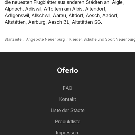
die neuesten Flugblätter aus anderen Städten an:
Aigle
,
Alpnach
,
Adliswil
,
Affoltern am Albis
,
Altendorf
,
Adligenswil
,
Allschwil
,
Aarau
,
Altdorf
,
Aesch
,
Aadorf
,
Altstätten
,
Aarburg
,
Aesch BL
,
Altstätten SG
.
Startseite
Angebote Neuenburg
Kleider, Schuhe und Sport Neuenbur
Oferlo
FAQ
Kontakt
Liste der Städte
Produktliste
Impressum