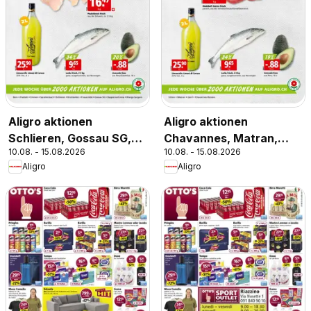
Aligro aktionen
Aligro aktionen
Schlieren, Gossau SG,
Chavannes, Matran,
10.08. - 15.08.2026
10.08. - 15.08.2026
Frauenfeld, Rapperswil-
Genf, Sitten
Aligro
Aligro
Jona, Sargans, Bern