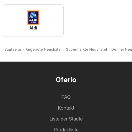
Aldi
Startseite
Angebote Neuchâtel
Supermärkte Neuchâtel
Denner Neu
Oferlo
FAQ
Kontakt
Liste der Städte
Produktliste