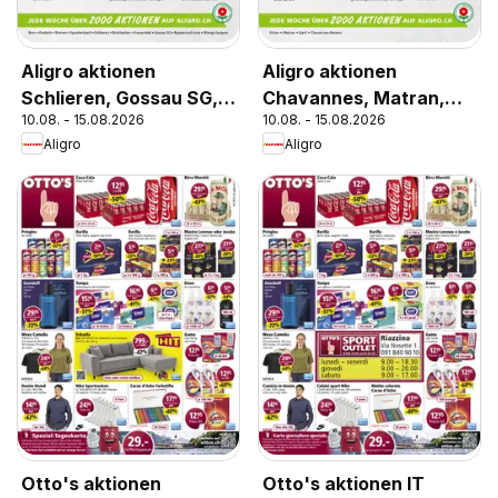
Aligro aktionen
Aligro aktionen
Schlieren, Gossau SG,
Chavannes, Matran,
10.08. - 15.08.2026
10.08. - 15.08.2026
Frauenfeld, Rapperswil-
Genf, Sitten
Aligro
Aligro
Jona, Sargans, Bern
Otto's aktionen
Otto's aktionen IT