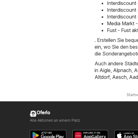
Interdiscount
Interdiscount
Interdiscount
Media Markt -
Fust - Fust a
. Erstellen Sie beq
ein, wo Sie den bes
die Sonderangebote
Auch andere Städte
in
Aigle
,
Alpnach
,
A
Altdorf
,
Aesch
,
Aad
Starts
Oferlo
Alle Aktionen an einem Platz