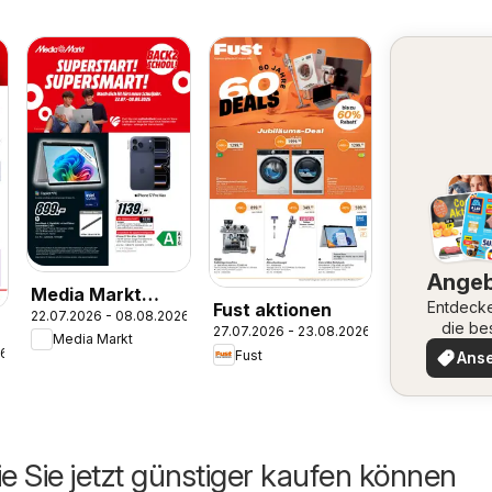
Ange
Media Markt
Entdeck
Fust aktionen
22.07.2026 - 08.08.2026
aktionen
die be
27.07.2026 - 23.08.2026
Media Markt
Angeb
26
Fust
Ans
ie Sie jetzt günstiger kaufen können