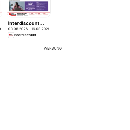
Interdiscount
26
03.08.2026 - 16.08.2026
aktionen IT
Interdiscount
WERBUNG