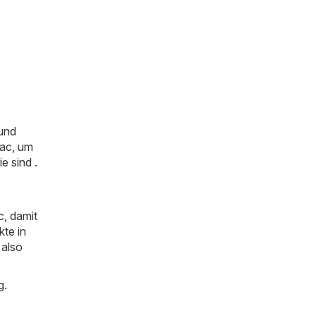
und
Lac, um
e sind .
, damit
kte in
 also
g.