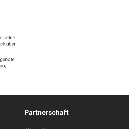
im Laden
ick über
ngebote
au
,
Partnerschaft