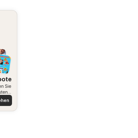
bote
en Sie
sten
ote
ehen