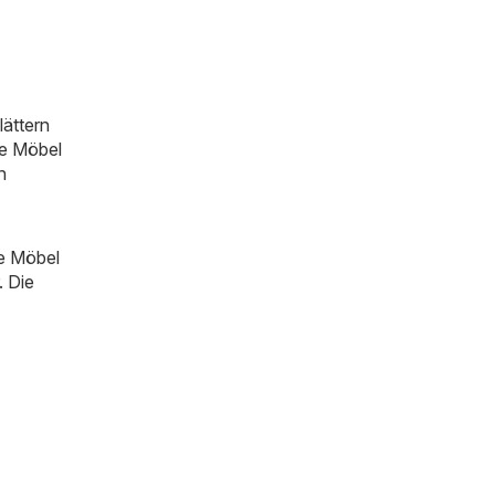
ättern
ie Möbel
n
ie Möbel
. Die