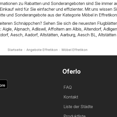
ormationen zu Rabatten und Sonderangeboten sind Sie immer 
inkauf wird für Sie einfacher und effizienter. Mit uns wissen S
tte und Sonderangebote aus der Kategorie Möbel in Effretikon
iteren Schnäppchen? Sehen Sie sich die neuesten Flugblätter
n:
Aigle
,
Alpnach
,
Adliswil
,
Affoltern am Albis
,
Altendorf
,
Adligen
tdorf
,
Aesch
,
Aadorf
,
Altstätten
,
Aarburg
,
Aesch BL
,
Altstätte
Startseite
Angebote Effretikon
Möbel Effretikon
Oferlo
FAQ
Kontakt
Liste der Städte
Produktliste