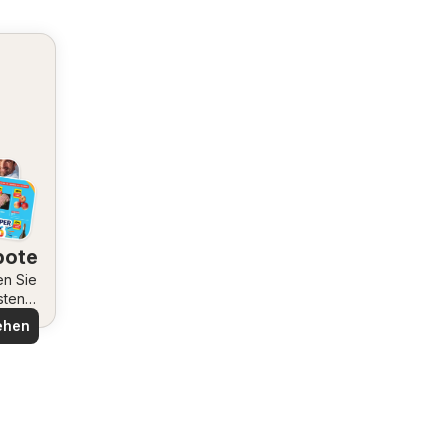
bote
en Sie
sten
ote
ehen