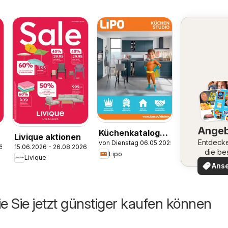
Ange
Küchenkatalog
Livique aktionen
Entdeck
von Dienstag 06.05.2025
2025
6
15.06.2026 - 26.08.2026
die be
Lipo
Livique
Angeb
Ans
ie Sie jetzt günstiger kaufen können