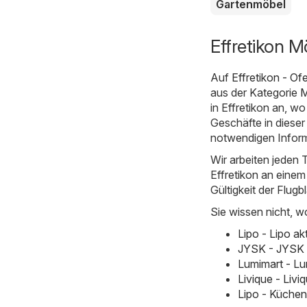
Gartenmöbel
Effretikon M
Auf
Effretikon - Of
aus der Kategorie
M
in Effretikon an, w
Geschäfte in dieser
notwendigen Inform
Wir arbeiten jeden 
Effretikon an einem 
Gültigkeit der Flugb
Sie wissen nicht, w
Lipo - Lipo a
JYSK - JYSK 
Lumimart - Lu
Livique - Liv
Lipo - Küchen