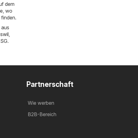
auf dem
ie, wo
 finden.
 aus
swil
,
n SG
.
Partnerschaft
Wie werben
B2B-Bereich