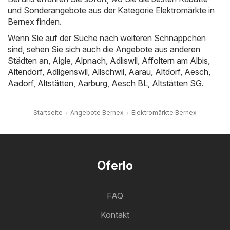
und Sonderangebote aus der Kategorie Elektromärkte in
Bernex finden.
Wenn Sie auf der Suche nach weiteren Schnäppchen
sind, sehen Sie sich auch die Angebote aus anderen
Städten an,
Aigle
,
Alpnach
,
Adliswil
,
Affoltern am Albis
,
Altendorf
,
Adligenswil
,
Allschwil
,
Aarau
,
Altdorf
,
Aesch
,
Aadorf
,
Altstätten
,
Aarburg
,
Aesch BL
,
Altstätten SG
.
Startseite
Angebote Bernex
Elektromärkte Bernex
Oferlo
FAQ
Kontakt