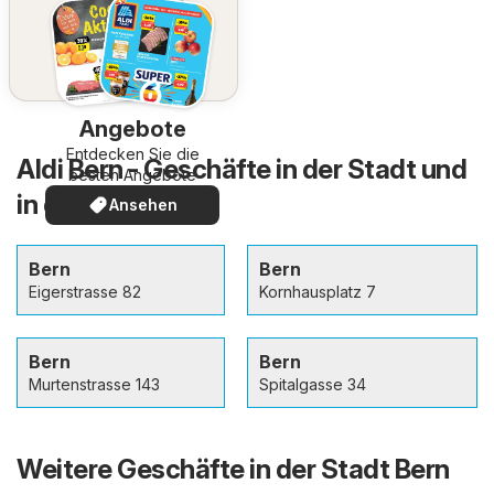
Angebote
Entdecken Sie die
Aldi Bern - Geschäfte in der Stadt und
besten Angebote
in der Umgebung
Ansehen
Bern
Bern
Eigerstrasse 82
Kornhausplatz 7
Bern
Bern
Murtenstrasse 143
Spitalgasse 34
Weitere Geschäfte in der Stadt Bern