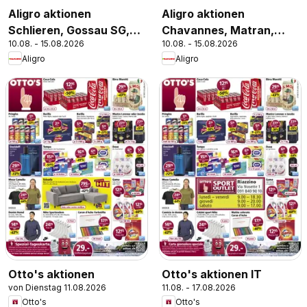
Aligro aktionen
Aligro aktionen
Schlieren, Gossau SG,
Chavannes, Matran,
10.08. - 15.08.2026
10.08. - 15.08.2026
Frauenfeld, Rapperswil-
Genf, Sitten
Aligro
Aligro
Jona, Sargans, Bern
Otto's aktionen
Otto's aktionen IT
von Dienstag 11.08.2026
11.08. - 17.08.2026
Otto's
Otto's