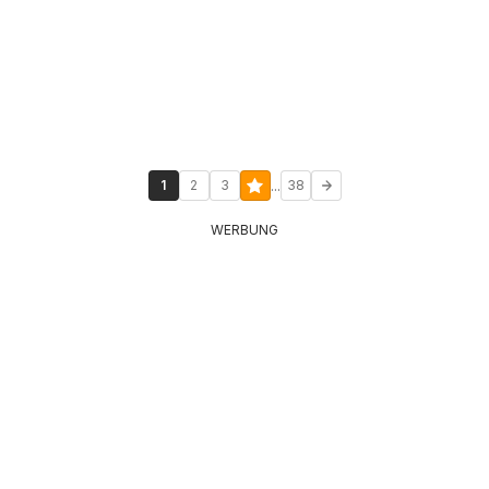
...
1
2
3
38
WERBUNG