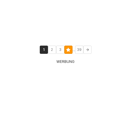
...
1
2
3
39
WERBUNG