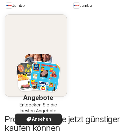
Jumbo
Jumbo
Angebote
Entdecken Sie die
besten Angebote
Produkte, die Sie jetzt günstiger
Ansehen
kaufen können