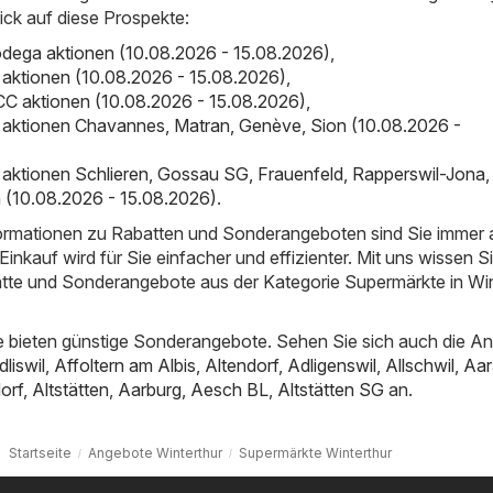
ick auf diese Prospekte:
dega aktionen (10.08.2026 - 15.08.2026)
,
ro aktionen (10.08.2026 - 15.08.2026)
,
C aktionen (10.08.2026 - 15.08.2026)
,
ro aktionen Chavannes, Matran, Genève, Sion (10.08.2026 -
ro aktionen Schlieren, Gossau SG, Frauenfeld, Rapperswil-Jona,
 (10.08.2026 - 15.08.2026)
.
nformationen zu Rabatten und Sonderangeboten sind Sie immer
inkauf wird für Sie einfacher und effizienter. Mit uns wissen S
atte und Sonderangebote aus der Kategorie Supermärkte in Win
 bieten günstige Sonderangebote. Sehen Sie sich auch die A
dliswil
,
Affoltern am Albis
,
Altendorf
,
Adligenswil
,
Allschwil
,
Aar
orf
,
Altstätten
,
Aarburg
,
Aesch BL
,
Altstätten SG
an.
Startseite
Angebote Winterthur
Supermärkte Winterthur