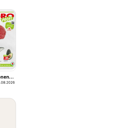
onen
5.08.2026
,
nf,