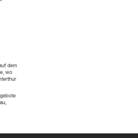
 auf dem
ie, wo
terthur
ngebote
au
,