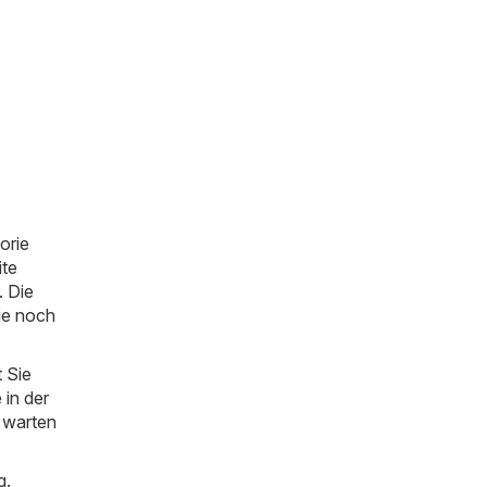
orie
ite
. Die
ie noch
 Sie
 in der
o warten
g.