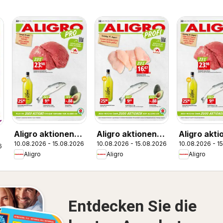
Aligro aktionen
Aligro aktionen
Aligro akti
10.08.2026 - 15.08.2026
10.08.2026 - 15.08.2026
10.08.2026 - 1
Chavannes,
Schlieren,
Chavannes
6
Aligro
Aligro
Aligro
Matran, Genève,
Gossau SG,
Matran, Ge
Sion
Frauenfeld,
Sitten
Rapperswil-Jona,
Sargans, Bern
Entdecken Sie die