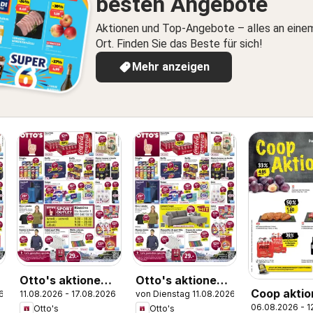
besten Angebote
Aktionen und Top-Angebote – alles an eine
Ort. Finden Sie das Beste für sich!
Mehr anzeigen
Otto's aktionen
Otto's aktionen
Coop aktio
6
11.08.2026 - 17.08.2026
von Dienstag 11.08.2026
IT
FR
06.08.2026 - 1
Otto's
Otto's