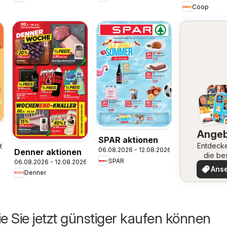
Coop
Ange
SPAR aktionen
Entdeck
26
06.08.2026 - 12.08.2026
Denner aktionen
die be
SPAR
06.08.2026 - 12.08.2026
Angeb
Ans
Denner
ie Sie jetzt günstiger kaufen können