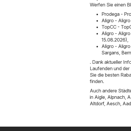
Werfen Sie einen Bl
Prodega - Pro
Aligro - Alig
TopCC - TopC
Aligro - Alig
15.08.2026)
,
Aligro - Alig
Sargans, Bern
. Dank aktueller I
Laufenden und der E
Sie die besten Rab
finden.
Auch andere Städte
in
Aigle
,
Alpnach
,
A
Altdorf
,
Aesch
,
Aad