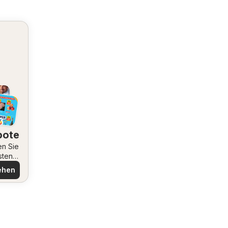
bote
en Sie
sten
ote
ehen