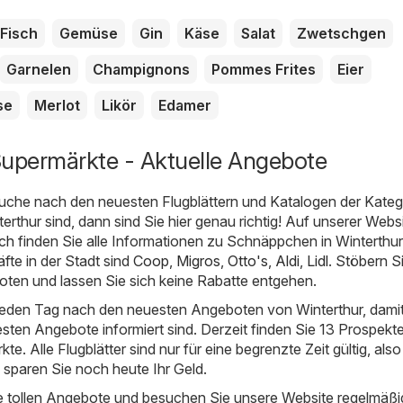
Fisch
Gemüse
Gin
Käse
Salat
Zwetschgen
Garnelen
Champignons
Pommes Frites
Eier
se
Merlot
Likör
Edamer
Supermärkte - Aktuelle Angebote
uche nach den neuesten Flugblättern und Katalogen der Kateg
erthur sind, dann sind Sie hier genau richtig! Auf unserer Webs
.ch
finden Sie alle Informationen zu Schnäppchen in Winterthur
fte in der Stadt sind
Coop
,
Migros
,
Otto's
,
Aldi
,
Lidl
. Stöbern S
oten und lassen Sie sich keine Rabatte entgehen.
 jeden Tag nach den neuesten Angeboten von Winterthur, damit
esten Angebote informiert sind. Derzeit finden Sie 13 Prospekte
e. Alle Flugblätter sind nur für eine begrenzte Zeit gültig, als
d sparen Sie noch heute Ihr Geld.
e tollen Angebote und besuchen Sie unsere Website regelmäßi