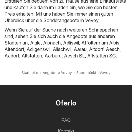
Erstellen Sie bequem von zu Hause aus eine Einkaufsliste
und kaufen Sie dann im Laden ein, wo Sie den besten
Preis erhalten. Mit uns haben Sie immer einen guten
Überblick über die Sonderangebote in Vevey.
Wenn Sie auf der Suche nach weiteren Schnäppchen
sind, sehen Sie sich auch die Angebote aus anderen
Städten an,
Aigle
,
Alpnach
,
Adliswil
,
Affoltern am Albis
,
Altendorf
,
Adligenswil
,
Allschwil
,
Aarau
,
Altdorf
,
Aesch
,
Aadorf
,
Altstätten
,
Aarburg
,
Aesch BL
,
Altstätten SG
.
Startseite
Angebote Vevey
Supermärkte Vevey
Oferlo
FAQ
Kontakt