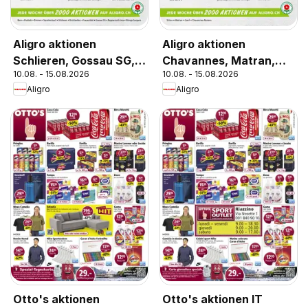
Aligro aktionen
Aligro aktionen
Schlieren, Gossau SG,
Chavannes, Matran,
10.08. - 15.08.2026
10.08. - 15.08.2026
Frauenfeld, Rapperswil-
Genf, Sitten
Aligro
Aligro
Jona, Sargans, Bern
Otto's aktionen
Otto's aktionen IT