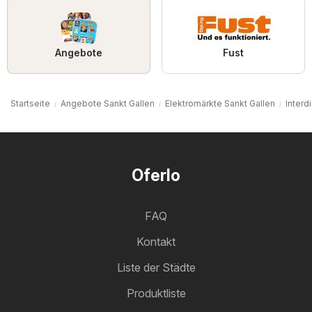
Angebote
Fust
Startseite
Angebote Sankt Gallen
Elektromärkte Sankt Gallen
Interd
Oferlo
FAQ
Kontakt
Liste der Städte
Produktliste