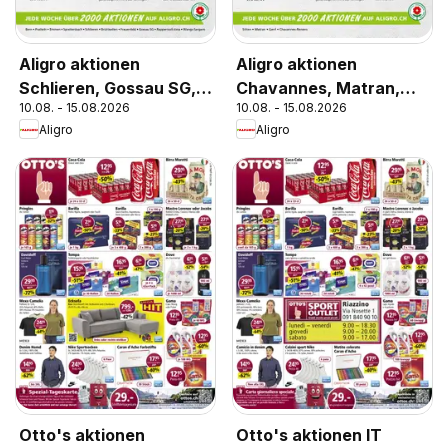
Aligro aktionen
Aligro aktionen
Schlieren, Gossau SG,
Chavannes, Matran,
10.08. - 15.08.2026
10.08. - 15.08.2026
Frauenfeld, Rapperswil-
Genf, Sitten
Aligro
Aligro
Jona, Sargans, Bern
Otto's aktionen
Otto's aktionen IT