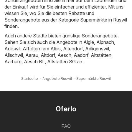
Sonderangeboten sind Sie immer auf dem Laufenden und
der Einkauf wird für Sie einfacher und effizienter. Mit uns
wissen Sie, wo Sie die besten Rabatte und
Sonderangebote aus der Kategorie Supermärkte in Ruswil
finden.
Auch andere Städte bieten günstige Sonderangebote.
Sehen Sie sich auch die Angebote in
Aigle
,
Alpnach
,
Adliswil
,
Affoltern am Albis
,
Altendorf
,
Adligenswil
,
Allschwil
,
Aarau
,
Altdorf
,
Aesch
,
Aadorf
,
Altstätten
,
Aarburg
,
Aesch BL
,
Altstätten SG
an.
Startseite
Angebote Ruswil
Supermärkte Ruswil
Oferlo
FAQ