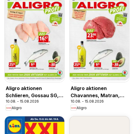
Aligro aktionen
Aligro aktionen
Schlieren, Gossau SG,
Chavannes, Matran,
10.08. - 15.08.2026
10.08. - 15.08.2026
Frauenfeld, Rapperswil-
Genf, Sitten
Aligro
Aligro
Jona, Sargans, Bern