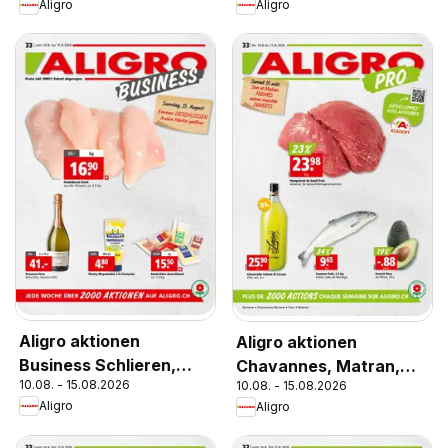
Aligro
Aligro
Aligro aktionen
Aligro aktionen
Business Schlieren,
Chavannes, Matran,
10.08. - 15.08.2026
10.08. - 15.08.2026
Gossau SG, Frauenfeld,
Genève, Sion
Aligro
Aligro
Rapperswil-Jona,
Sargans, Bern