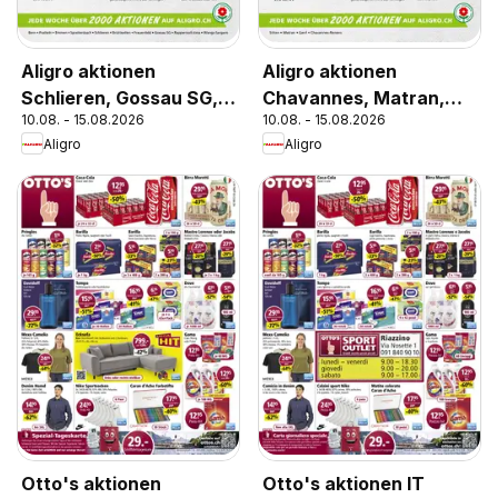
Aligro aktionen
Aligro aktionen
Schlieren, Gossau SG,
Chavannes, Matran,
10.08. - 15.08.2026
10.08. - 15.08.2026
Frauenfeld, Rapperswil-
Genf, Sitten
Aligro
Aligro
Jona, Sargans, Bern
Otto's aktionen
Otto's aktionen IT