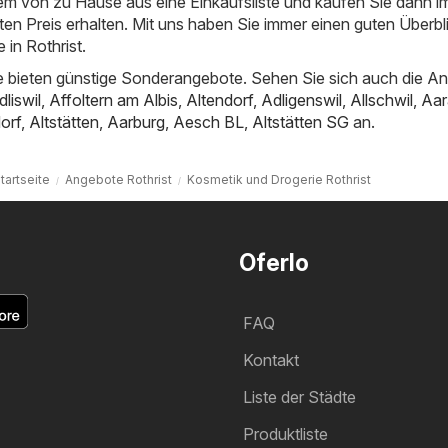
uem von zu Hause aus eine Einkaufsliste und kaufen Sie dann 
ten Preis erhalten. Mit uns haben Sie immer einen guten Überbl
in Rothrist.
 bieten günstige Sonderangebote. Sehen Sie sich auch die A
dliswil
,
Affoltern am Albis
,
Altendorf
,
Adligenswil
,
Allschwil
,
Aar
orf
,
Altstätten
,
Aarburg
,
Aesch BL
,
Altstätten SG
an.
tartseite
Angebote Rothrist
Kosmetik und Drogerie Rothrist
Oferlo
FAQ
Kontakt
Liste der Städte
Produktliste