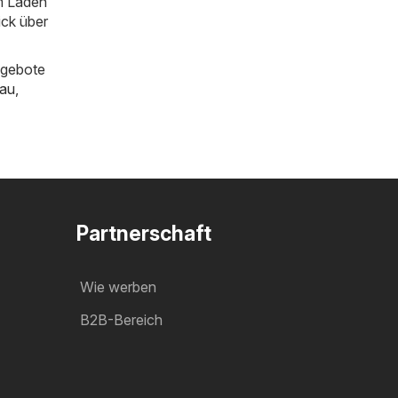
im Laden
ick über
ngebote
au
,
Partnerschaft
Wie werben
B2B-Bereich