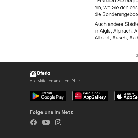
. Erstellen Sie beq
ein, wo Sie den bes
die Sonderangebote 
Auch andere Städte
in
Aigle
,
Alpnach
,
A
Altdorf
,
Aesch
,
Aad
S
Oferlo
Alle Aktionen an einem Platz
Folge uns im Netz