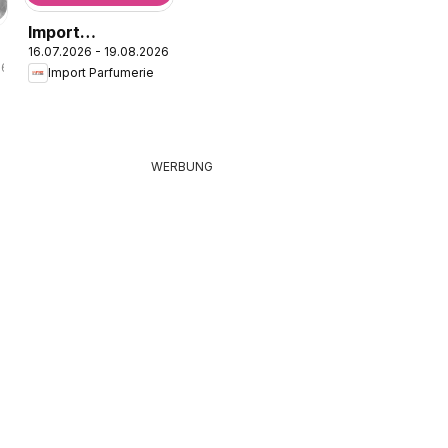
Import
16.07.2026 - 19.08.2026
Parfumerie
26
Import Parfumerie
aktionen
WERBUNG