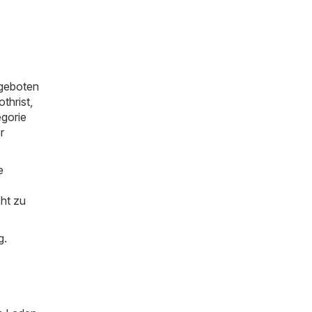
eboten
thrist,
egorie
r
e
cht zu
g.