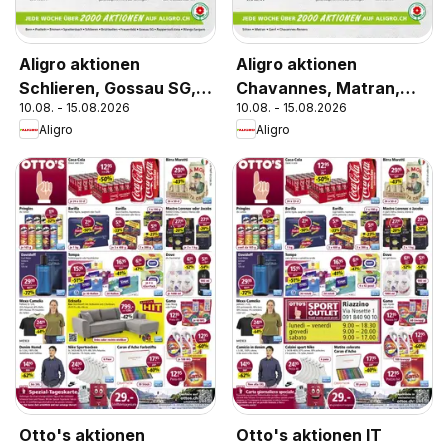
Aligro aktionen
Aligro aktionen
Schlieren, Gossau SG,
Chavannes, Matran,
10.08. - 15.08.2026
10.08. - 15.08.2026
Frauenfeld, Rapperswil-
Genf, Sitten
Aligro
Aligro
Jona, Sargans, Bern
Otto's aktionen
Otto's aktionen IT