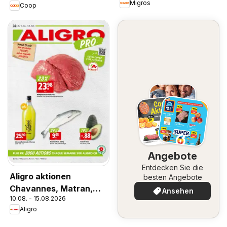
Migros
Coop
Angebote
Entdecken Sie die
Aligro aktionen
besten Angebote
Chavannes, Matran,
Ansehen
10.08. - 15.08.2026
Genève, Sion
Aligro