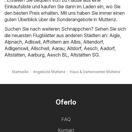
. Erstellen Sie bequem von zu Hause aus eine
Einkaufsliste und kaufen Sie dann im Laden ein, wo Sie
den besten Preis erhalten. Mit uns haben Sie immer einen
guten Überblick über die Sonderangebote in Muttenz.
Suchen Sie nach weiteren Schnäppchen? Sehen Sie sich
die neuesten Flugblätter aus anderen Städten an:
Aigle
,
Alpnach
,
Adliswil
,
Affoltern am Albis
,
Altendorf
,
Adligenswil
,
Allschwil
,
Aarau
,
Altdorf
,
Aesch
,
Aadorf
,
Altstätten
,
Aarburg
,
Aesch BL
,
Altstätten SG
.
Startseite
Angebote Muttenz
Haus & Gartencenter Muttenz
Oferlo
FAQ
Kontakt