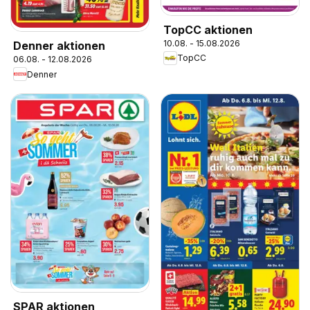
TopCC aktionen
10.08. - 15.08.2026
Denner aktionen
TopCC
06.08. - 12.08.2026
Denner
SPAR aktionen