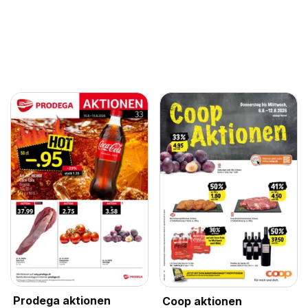
Prodega aktionen
Coop aktionen