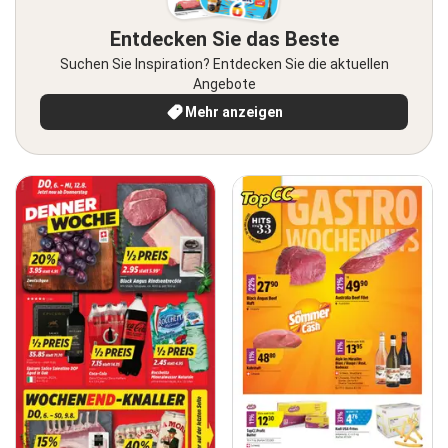
Entdecken Sie das Beste
Suchen Sie Inspiration? Entdecken Sie die aktuellen
Angebote
Mehr anzeigen