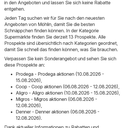
in den Angeboten und lassen Sie sich keine Rabatte
entgehen.
Jeden Tag suchen wir für Sie nach den neuesten
Angeboten von Möhlin, damit Sie die besten
Schnäppchen finden können. In der Kategorie
Supermärkte finden Sie derzeit 13 Prospekte. Alle
Prospekte sind übersichtlich nach Kategorien geordnet,
damit Sie schnell das finden können, was Sie brauchen.
Verpassen Sie kein Sonderangebot und sehen Sie sich
diese Prospekte an:
Prodega - Prodega aktionen (10.08.2026 -
15.08.2026)
,
Coop - Coop aktionen (06.08.2026 - 12.08.2026)
,
Aligro - Aligro aktionen (10.08.2026 - 15.08.2026)
,
Migros - Migros aktionen (06.08.2026 -
12.08.2026)
,
Denner - Denner aktionen (06.08.2026 -
12.08.2026)
.
Dank aktueller Informationen zu Rabatten und