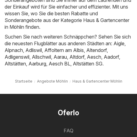
Sonderangeboten sind Sie immer auf dem Laufenden und
der Einkauf wird für Sie einfacher und effizienter. Mit uns
wissen Sie, wo Sie die besten Rabatte und
Sonderangebote aus der Kategorie Haus & Gartencenter
in Möhlin finden.
Suchen Sie nach weiteren Schnäppchen? Sehen Sie sich
die neuesten Flugblätter aus anderen Städten an:
Aigle
,
Alpnach
,
Adliswil
,
Affoltern am Albis
,
Altendorf
,
Adligenswil
,
Allschwil
,
Aarau
,
Altdorf
,
Aesch
,
Aadorf
,
Altstätten
,
Aarburg
,
Aesch BL
,
Altstätten SG
.
Startseite
Angebote Möhlin
Haus & Gartencenter Möhlin
Oferlo
FAQ