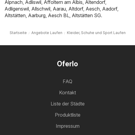
Alpnach
,
Adliswil
,
Affoltern am Albis
,
Altendorf
,
Adligenswil
,
Allschwil
,
Aarau
,
Altdorf
,
Aesch
,
Aadorf
,
Altstätten
,
Aarburg
,
Aesch BL
,
Altstätten SG
.
Startseite
Angebote Laufen
Kleider, Schuhe und Sport Laufen
Oferlo
FAQ
Kontakt
Liste der Städte
Produktliste
Impressum