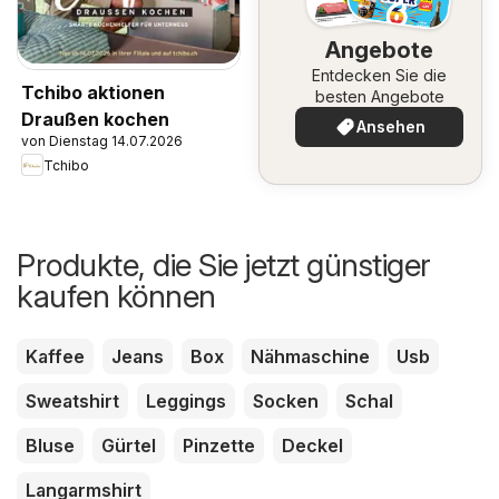
Angebote
Entdecken Sie die
Tchibo aktionen
besten Angebote
Draußen kochen
Ansehen
von Dienstag 14.07.2026
Tchibo
Produkte, die Sie jetzt günstiger
kaufen können
Kaffee
Jeans
Box
Nähmaschine
Usb
Sweatshirt
Leggings
Socken
Schal
Bluse
Gürtel
Pinzette
Deckel
Langarmshirt