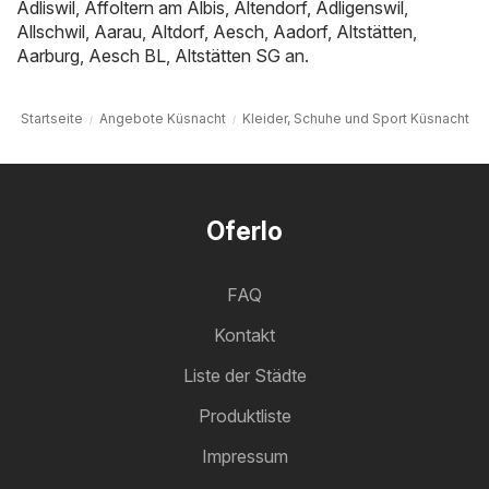
Adliswil
,
Affoltern am Albis
,
Altendorf
,
Adligenswil
,
Allschwil
,
Aarau
,
Altdorf
,
Aesch
,
Aadorf
,
Altstätten
,
Aarburg
,
Aesch BL
,
Altstätten SG
an.
Startseite
Angebote Küsnacht
Kleider, Schuhe und Sport Küsnacht
Oferlo
FAQ
Kontakt
Liste der Städte
Produktliste
Impressum