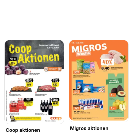
Migros aktionen
Coop aktionen