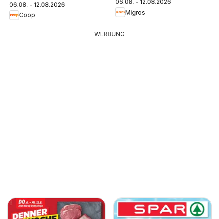
06.08. - 12.08.2026
06.08. - 12.08.2026
Migros
Coop
WERBUNG