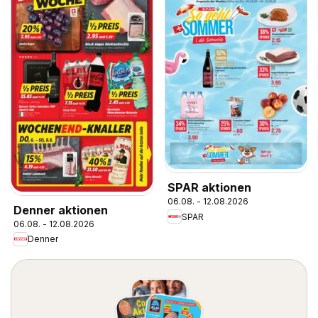
SPAR aktionen
06.08. - 12.08.2026
Denner aktionen
SPAR
06.08. - 12.08.2026
Denner