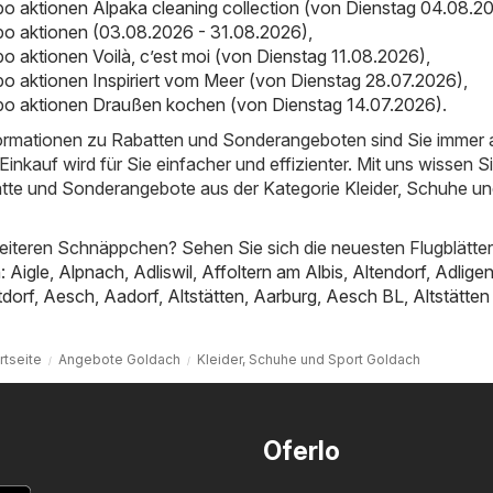
bo aktionen Alpaka cleaning collection (von Dienstag 04.08.2
bo aktionen (03.08.2026 - 31.08.2026)
,
bo aktionen Voilà, c’est moi (von Dienstag 11.08.2026)
,
bo aktionen Inspiriert vom Meer (von Dienstag 28.07.2026)
,
bo aktionen Draußen kochen (von Dienstag 14.07.2026)
.
nformationen zu Rabatten und Sonderangeboten sind Sie immer
inkauf wird für Sie einfacher und effizienter. Mit uns wissen S
atte und Sonderangebote aus der Kategorie Kleider, Schuhe un
iteren Schnäppchen? Sehen Sie sich die neuesten Flugblätter
n:
Aigle
,
Alpnach
,
Adliswil
,
Affoltern am Albis
,
Altendorf
,
Adligen
tdorf
,
Aesch
,
Aadorf
,
Altstätten
,
Aarburg
,
Aesch BL
,
Altstätte
rtseite
Angebote Goldach
Kleider, Schuhe und Sport Goldach
Oferlo