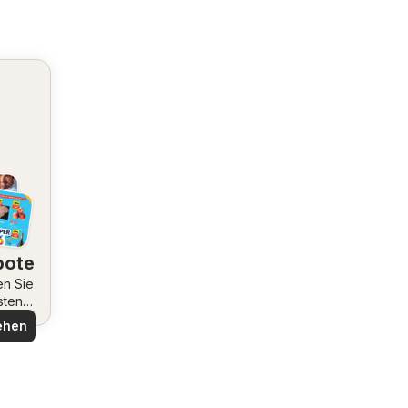
bote
en Sie
sten
ote
ehen