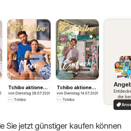
Ange
Tchibo aktionen
Tchibo aktionen
Entdeck
6
von Dienstag 28.07.2026
von Dienstag 14.07.2026
Inspiriert vom
Draußen kochen
die be
Tchibo
Tchibo
Meer
Angeb
Ans
ie Sie jetzt günstiger kaufen können