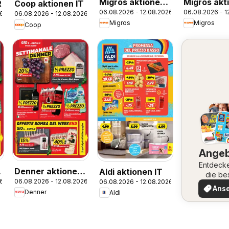
Migros aktionen
Migros akt
R
Coop aktionen IT
06.08.2026 - 12.08.2026
06.08.2026 - 1
IT
FR
26
06.08.2026 - 12.08.2026
Migros
Migros
Coop
Ange
Entdeck
Denner aktionen
Aldi aktionen IT
die be
26
06.08.2026 - 12.08.2026
06.08.2026 - 12.08.2026
IT
Angeb
Ans
Denner
Aldi