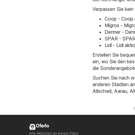
Verpassen Sie kein
Coop - Coop 
Migros - Migr
Denner - Denn
SPAR - SPAR 
Lidl - Lidl ak
Erstellen Sie bequ
ein, wo Sie den bes
die Sonderangebote
Suchen Sie nach we
anderen Städten a
Allschwil
,
Aarau
,
Al
Oferlo
Alle Aktionen an einem Platz