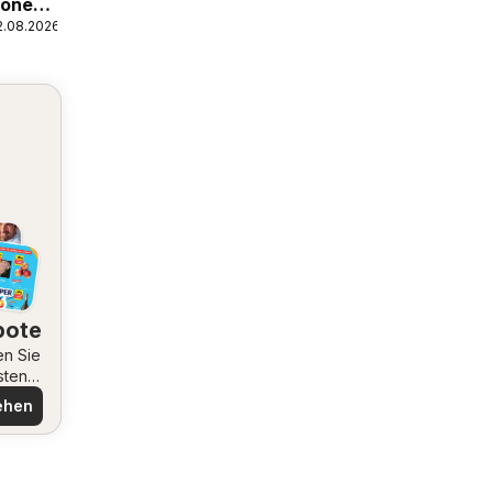
ionen
2.08.2026
bote
en Sie
sten
ote
ehen