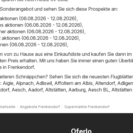
 Sonderangebot und sehen Sie sich diese Prospekte an:
aktionen (06.08.2026 - 12.08.2026)
,
os aktionen (06.08.2026 - 12.08.2026)
,
er aktionen (06.08.2026 - 12.08.2026)
,
aktionen (06.08.2026 - 12.08.2026)
,
tionen (06.08.2026 - 12.08.2026)
,
em von zu Hause aus eine Einkaufsliste und kaufen Sie dann i
ten Preis erhalten. Mit uns haben Sie immer einen guten Überbl
 in Frenkendorf.
iteren Schnäppchen? Sehen Sie sich die neuesten Flugblätter
n:
Aigle
,
Alpnach
,
Adliswil
,
Affoltern am Albis
,
Altendorf
,
Adligen
tdorf
,
Aesch
,
Aadorf
,
Altstätten
,
Aarburg
,
Aesch BL
,
Altstätte
Startseite
Angebote Frenkendorf
Supermärkte Frenkendorf
Oferlo