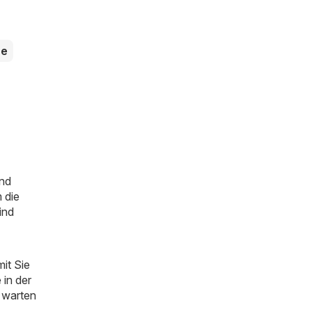
ne
nd
 die
ind
it Sie
 in der
o warten