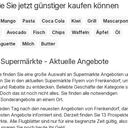
ie Sie jetzt günstiger kaufen können
Mango
Pasta
Coca Cola
Kiwi
Grill
Mascarpo
Avocado
Fisch
Chips
Waffeln
Äpfel
Öl
guette
Milch
Butter
 Supermärkte - Aktuelle Angebote
e finden Sie eine große Auswahl an
Supermärkte
Angeboten u
rn Sie in den aktuellen Supermärkte Flyern von Frenkendorf, um
und Rabatte zu entdecken. Beliebte Geschäfte der Kategorie s
 Doch das ist noch nicht alles. Sie finden alle notwendigen
 Sonderangebote an einem Ort.
 jeden Tag nach den neuesten Angeboten von Frenkendorf, dam
esten Angebote informiert sind. Derzeit finden Sie 13 Prospekte
e. Alle Flugblätter sind nur für eine begrenzte Zeit gültig, als
d sparen Sie noch heute Ihr Geld.