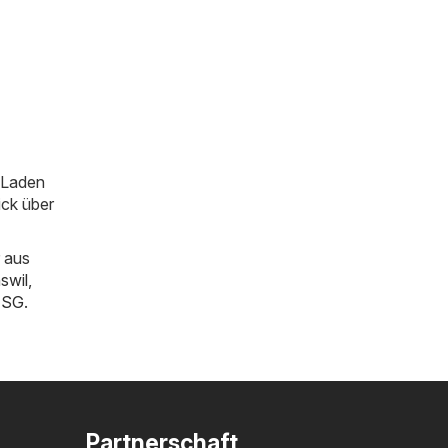
m Laden
ick über
 aus
swil
,
n SG
.
Partnerschaft