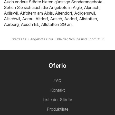
Auch andere Städte bieten günstige Sonderangebote.
Sehen Sie sich auch die Angebote in
Aigle
,
Alpnach
,
Adliswil
,
Affoltern am Albis
,
Altendorf
,
Adligenswil
,
Allschwil
,
Aarau
,
Altdorf
,
Aesch
,
Aadorf
,
Altstätten
,
Aarburg
,
Aesch BL
,
Altstätten SG
an.
Startseite
Angebote Chur
Kleider, Schuhe und Sport Chur
Oferlo
FAQ
Kontakt
Liste der Städte
Produktliste