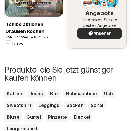
Angebote
Entdecken Sie die
Tchibo aktionen
besten Angebote
Draußen kochen
Ansehen
von Dienstag 14.07.2026
Tchibo
Produkte, die Sie jetzt günstiger
kaufen können
Kaffee
Jeans
Box
Nähmaschine
Usb
Sweatshirt
Leggings
Socken
Schal
Bluse
Gürtel
Pinzette
Deckel
Langarmshirt