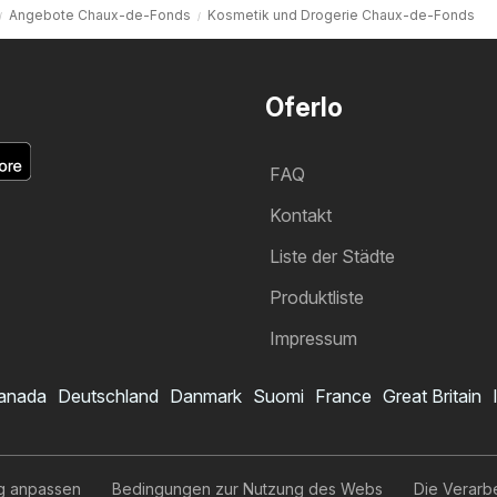
Angebote Chaux-de-Fonds
Kosmetik und Drogerie Chaux-de-Fonds
Oferlo
FAQ
Kontakt
Liste der Städte
Produktliste
Impressum
anada
Deutschland
Danmark
Suomi
France
Great Britain
g anpassen
Bedingungen zur Nutzung des Webs
Die Verarb