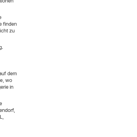
ationen
e
e finden
nicht zu
g.
 auf dem
ie, wo
rie in
e
tendorf
,
L
,