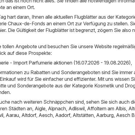
ch das ist noch nicht alles. Sie finden alle notwendigen Inform
e an einem Ort.
ag hart daran, Ihnen alle aktuellen Flugblätter aus der Kategori
rie Chaux-de-Fonds an einem Ort zur Verfügung zu stellen. Si
hier. Die Gültigkeit der Flugblätter ist begrenzt, zögern Sie also 
e tollen Angebote und besuchen Sie unsere Website regelmäßi
ick auf diese Prospekte:
erie - Import Parfumerie aktionen (16.07.2026 - 19.08.2026)
,
nformationen zu Rabatten und Sonderangeboten sind Sie immer
inkauf wird für Sie einfacher und effizienter. Mit uns wissen S
atte und Sonderangebote aus der Kategorie Kosmetik und Droge
nden.
uche nach weiteren Schnäppchen sind, sehen Sie sich auch di
ren Städten an,
Aigle
,
Alpnach
,
Adliswil
,
Affoltern am Albis
,
Al
il
,
Aarau
,
Altdorf
,
Aesch
,
Aadorf
,
Altstätten
,
Aarburg
,
Aesch B