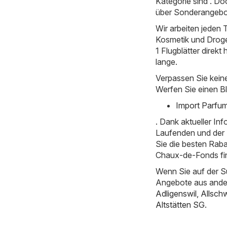
Kategorie sind . Do
über Sonderangebot
Wir arbeiten jeden T
Kosmetik und Droge
1 Flugblätter direkt 
lange.
Verpassen Sie kein
Werfen Sie einen Bl
Import Parfum
. Dank aktueller I
Laufenden und der E
Sie die besten Rab
Chaux-de-Fonds fi
Wenn Sie auf der S
Angebote aus ande
Adligenswil
,
Allschw
Altstätten SG
.