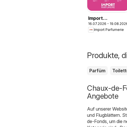
Import
16.07.2026 - 19.08.202
Parfumerie
Import Parfumerie
aktionen
Produkte, d
Parfüm
Toilet
Chaux-de-Fo
Angebote
Auf unserer Websit
und Flugblättern. S
de-Fonds, um die n