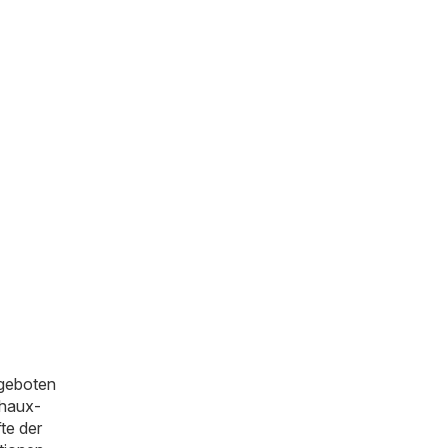
eboten
Chaux-
te der