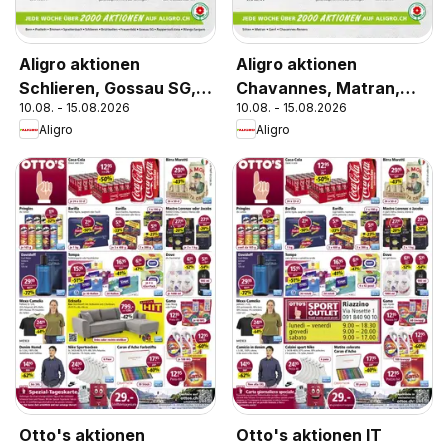
Aligro aktionen
Aligro aktionen
Schlieren, Gossau SG,
Chavannes, Matran,
10.08. - 15.08.2026
10.08. - 15.08.2026
Frauenfeld, Rapperswil-
Genf, Sitten
Aligro
Aligro
Jona, Sargans, Bern
Otto's aktionen
Otto's aktionen IT